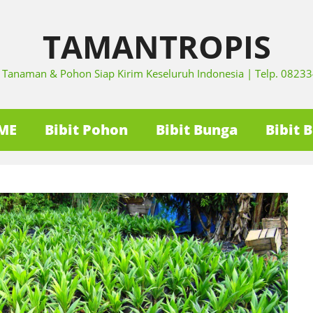
TAMANTROPIS
it Tanaman & Pohon Siap Kirim Keseluruh Indonesia | Telp. 082
ME
Bibit Pohon
Bibit Bunga
Bibit 