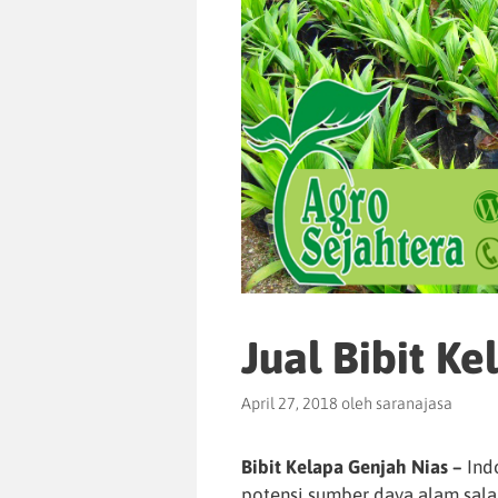
Jual Bibit K
April 27, 2018
oleh
saranajasa
Bibit Kelapa Genjah Nias –
Ind
potensi sumber daya alam sala