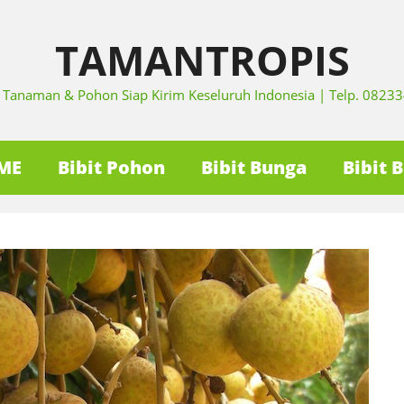
TAMANTROPIS
it Tanaman & Pohon Siap Kirim Keseluruh Indonesia | Telp. 082
ME
Bibit Pohon
Bibit Bunga
Bibit 