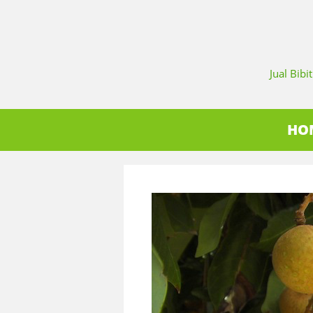
Jual Bib
HO