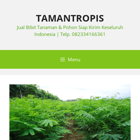
TAMANTROPIS
Jual Bibit Tanaman & Pohon Siap Kirim Keseluruh
Indonesia | Telp. 082334166361
Menu