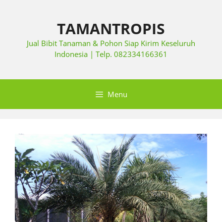
TAMANTROPIS
Jual Bibit Tanaman & Pohon Siap Kirim Keseluruh
Indonesia | Telp. 082334166361
Menu