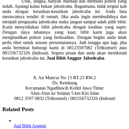
Unik, langka, banyak manfaat dan memiliki pohon yang
indah. Apalagi kalau bukan jaboticaba. Bagaimana, tidak tergiur kah
anda dengan keunikan-keunikan jaboticaba ini. Anda bisa
merawatnya sendiri di rumah. Jika anda ingin membudidaya dan
menjadi pengusaha jaboticaba maka jangan sampai salah pilih bibit.
Kami menyediakan bibit jaboticaba dengan kualitas yang super.
Dengan daya tahannya yang kuat, bibit kami juga akan
menghasilkan pohon yang berkualitas. Dengan begitu anda tidak
perlu ribet untuk urusan persemaiannya. Jadi tunggu apa lagi, jika
anda berminat hubungi kami di 08123597082 (Telkomsel) atau
081556732326 (Indosat). Segera pesan dan anda akan menikmati
keunikan jaboticaba ini,
Jual Bibit Anggur Jaboticaba
.
Jl. Air Mancur No 15 RT.23 RW.2
Ds. Rembang
Kecamatan Ngadiluwih Kediri Jawa Timur
Alun-Alun ke Selatan 5 km Kiri Jalan
0812 3597 0832 (Telkomsel) / 081556732326 (Indosat)
Related Posts
Jual Bibit Anggur