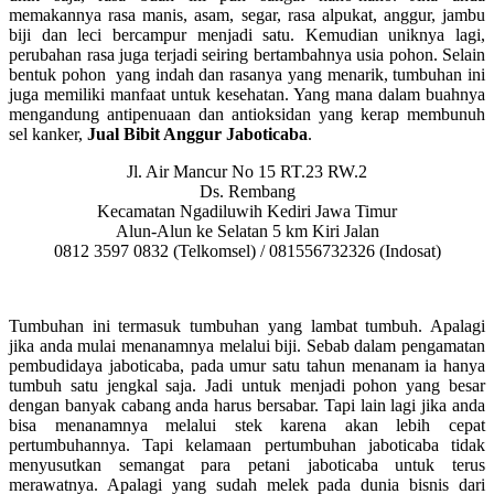
memakannya rasa manis, asam, segar, rasa alpukat, anggur, jambu
biji dan leci bercampur menjadi satu. Kemudian uniknya lagi,
perubahan rasa juga terjadi seiring bertambahnya usia pohon. Selain
bentuk pohon yang indah dan rasanya yang menarik, tumbuhan ini
juga memiliki manfaat untuk kesehatan. Yang mana dalam buahnya
mengandung antipenuaan dan antioksidan yang kerap membunuh
sel kanker,
Jual Bibit Anggur Jaboticaba
.
Jl. Air Mancur No 15 RT.23 RW.2
Ds. Rembang
Kecamatan Ngadiluwih Kediri Jawa Timur
Alun-Alun ke Selatan 5 km Kiri Jalan
0812 3597 0832 (Telkomsel) / 081556732326 (Indosat)
Tumbuhan ini termasuk tumbuhan yang lambat tumbuh. Apalagi
jika anda mulai menanamnya melalui biji. Sebab dalam pengamatan
pembudidaya jaboticaba, pada umur satu tahun menanam ia hanya
tumbuh satu jengkal saja. Jadi untuk menjadi pohon yang besar
dengan banyak cabang anda harus bersabar. Tapi lain lagi jika anda
bisa menanamnya melalui stek karena akan lebih cepat
pertumbuhannya. Tapi kelamaan pertumbuhan jaboticaba tidak
menyusutkan semangat para petani jaboticaba untuk terus
merawatnya. Apalagi yang sudah melek pada dunia bisnis dari