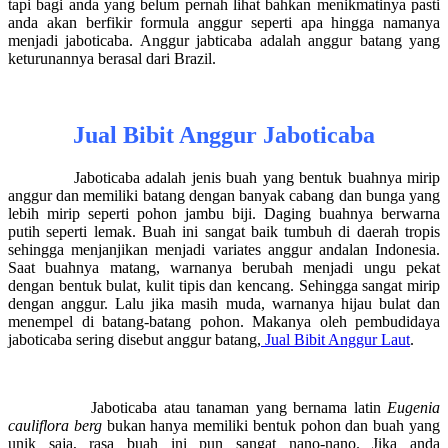
tapi bagi anda yang belum pernah lihat bahkan menikmatinya pasti
anda akan berfikir formula anggur seperti apa hingga namanya
menjadi jaboticaba. Anggur jabticaba adalah anggur batang yang
keturunannya berasal dari Brazil.
Jual Bibit Anggur Jaboticaba
Jaboticaba adalah jenis buah yang bentuk buahnya mirip
anggur dan memiliki batang dengan banyak cabang dan bunga yang
lebih mirip seperti pohon jambu biji. Daging buahnya berwarna
putih seperti lemak. Buah ini sangat baik tumbuh di daerah tropis
sehingga menjanjikan menjadi variates anggur andalan Indonesia.
Saat buahnya matang, warnanya berubah menjadi ungu pekat
dengan bentuk bulat, kulit tipis dan kencang. Sehingga sangat mirip
dengan anggur. Lalu jika masih muda, warnanya hijau bulat dan
menempel di batang-batang pohon. Makanya oleh pembudidaya
jaboticaba sering disebut anggur batang,
Jual Bibit Anggur Laut
.
Jaboticaba atau tanaman yang bernama latin
Eugenia
cauliflora berg
bukan hanya memiliki bentuk pohon dan buah yang
unik saja, rasa buah ini pun sangat nano-nano. Jika anda