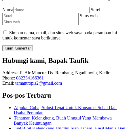
Nama
Surel
Situs web
Simpan nama, email, dan situs web saya pada peramban ini
untuk komentar saya berikutnya.
Hubungi kami, Bapak Taufik
Address:
Jl. Air Mancur, Ds. Rembang, Ngadiluwih, Kediri
Phone:
082334166361
Email:
tamantropis2@gmail.com
Pos-pos Terbaru
Alpukat Cuba, Solusi Tepat Untuk Konsumsi Sehat Dan
Usaha Pertanian
Tanaman Kelengkeng, Buah Unggul Yang Membawa
Banyak Keuntungan
Jual Bibit Kelengkeng Unggul Siap Tanam, Hasil Manis Dan