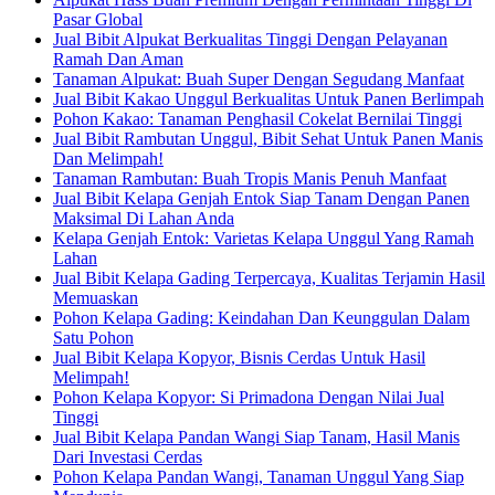
Pasar Global
Jual Bibit Alpukat Berkualitas Tinggi Dengan Pelayanan
Ramah Dan Aman
Tanaman Alpukat: Buah Super Dengan Segudang Manfaat
Jual Bibit Kakao Unggul Berkualitas Untuk Panen Berlimpah
Pohon Kakao: Tanaman Penghasil Cokelat Bernilai Tinggi
Jual Bibit Rambutan Unggul, Bibit Sehat Untuk Panen Manis
Dan Melimpah!
Tanaman Rambutan: Buah Tropis Manis Penuh Manfaat
Jual Bibit Kelapa Genjah Entok Siap Tanam Dengan Panen
Maksimal Di Lahan Anda
Kelapa Genjah Entok: Varietas Kelapa Unggul Yang Ramah
Lahan
Jual Bibit Kelapa Gading Terpercaya, Kualitas Terjamin Hasil
Memuaskan
Pohon Kelapa Gading: Keindahan Dan Keunggulan Dalam
Satu Pohon
Jual Bibit Kelapa Kopyor, Bisnis Cerdas Untuk Hasil
Melimpah!
Pohon Kelapa Kopyor: Si Primadona Dengan Nilai Jual
Tinggi
Jual Bibit Kelapa Pandan Wangi Siap Tanam, Hasil Manis
Dari Investasi Cerdas
Pohon Kelapa Pandan Wangi, Tanaman Unggul Yang Siap