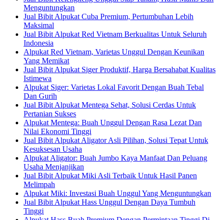
Menguntungkan
Jual Bibit Alpukat Cuba Premium, Pertumbuhan Lebih
Maksimal
Jual Bibit Alpukat Red Vietnam Berkualitas Untuk Seluruh
Indonesia
Alpukat Red Vietnam, Varietas Unggul Dengan Keunikan
Yang Memikat
Jual Bibit Alpukat Siger Produktif, Harga Bersahabat Kualitas
Istimewa
Alpukat Siger: Varietas Lokal Favorit Dengan Buah Tebal
Dan Gurih
Jual Bibit Alpukat Mentega Sehat, Solusi Cerdas Untuk
Pertanian Sukses
Alpukat Mentega: Buah Unggul Dengan Rasa Lezat Dan
Nilai Ekonomi Tinggi
Jual Bibit Alpukat Aligator Asli Pilihan, Solusi Tepat Untuk
Kesuksesan Usaha
Alpukat Aligator: Buah Jumbo Kaya Manfaat Dan Peluang
Usaha Menjanjikan
Jual Bibit Alpukat Miki Asli Terbaik Untuk Hasil Panen
Melimpah
Alpukat Miki: Investasi Buah Unggul Yang Menguntungkan
Jual Bibit Alpukat Hass Unggul Dengan Daya Tumbuh
Tinggi
Alpukat Hass Buah Premium Dengan Permintaan Tinggi Di