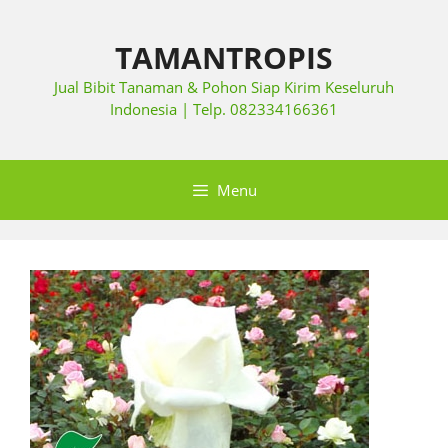
TAMANTROPIS
Jual Bibit Tanaman & Pohon Siap Kirim Keseluruh
Indonesia | Telp. 082334166361
Menu