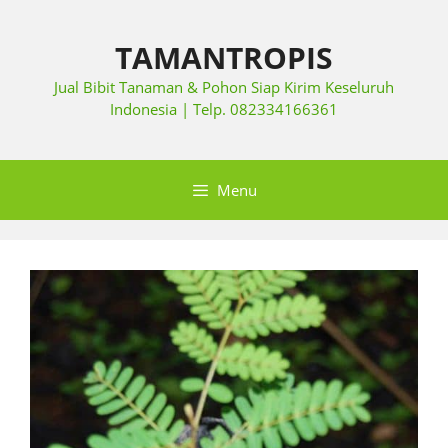
TAMANTROPIS
Jual Bibit Tanaman & Pohon Siap Kirim Keseluruh
Indonesia | Telp. 082334166361
Menu