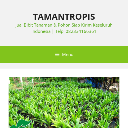
TAMANTROPIS
Jual Bibit Tanaman & Pohon Siap Kirim Keseluruh
Indonesia | Telp. 082334166361
Menu