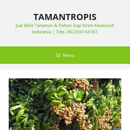
TAMANTROPIS
Jual Bibit Tanaman & Pohon Siap Kirim Keseluruh
Indonesia | Telp. 082334166361
Menu