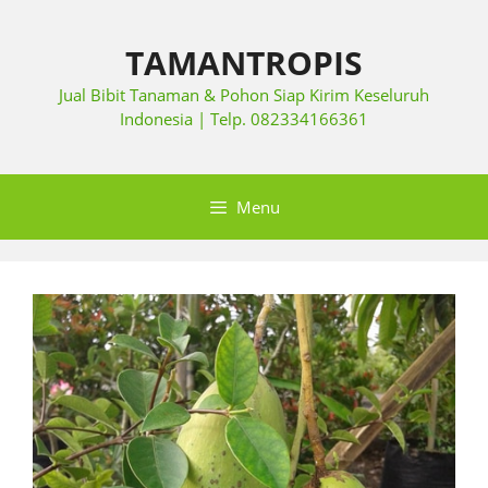
TAMANTROPIS
Jual Bibit Tanaman & Pohon Siap Kirim Keseluruh
Indonesia | Telp. 082334166361
Menu