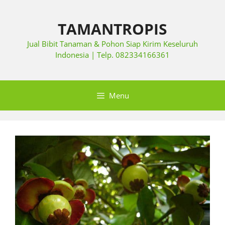
TAMANTROPIS
Jual Bibit Tanaman & Pohon Siap Kirim Keseluruh
Indonesia | Telp. 082334166361
Menu