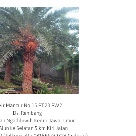
 Air Mancur No 15 RT.23 RW.2
Ds. Rembang
n Ngadiluwih Kediri Jawa Timur
Alun ke Selatan 5 km Kiri Jalan
2 (Telkomsel) / 081556732326 (Indosat)