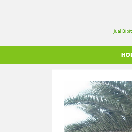
Jual Bib
HO