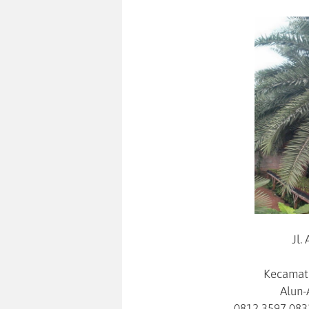
Jl.
Kecamata
Alun-
0812 3597 083