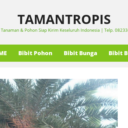
TAMANTROPIS
it Tanaman & Pohon Siap Kirim Keseluruh Indonesia | Telp. 082
ME
Bibit Pohon
Bibit Bunga
Bibit 