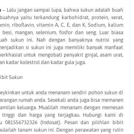
n
– Lalu jangan sampai lupa, bahwa sukun adalah buah
uahnya yaitu terkandung karbohidrat, protein, serat,
iamin, riboflavin, vitamin A, C, E, dan K, Sodium, kalium
besi, mangan, selenium, fosfor dan seng. Luar biasa
uah sukun ini. Nah dengan banyaknya nutrisi yang
menjadikan si sukun ini juga memiliki banyak manfaat
erkhasiat untuk mengobati penyakit ginjal, asam urat,
 kadar kolestrol dan kadar gula juga.
inkan untuk anda menanam sendiri pohon sukun di
rangan rumah anda. Sesekali anda juga bisa memanen
camilan keluarga. Mualilah menanam dengan memesan
s tinggi dan harga yang terjagkau. Hubungi kami di
u 081556732326 (Indosat). Pesan dan pilihlan bibit
mulailah tanam sukun ini. Dengan perawatan yang rutin