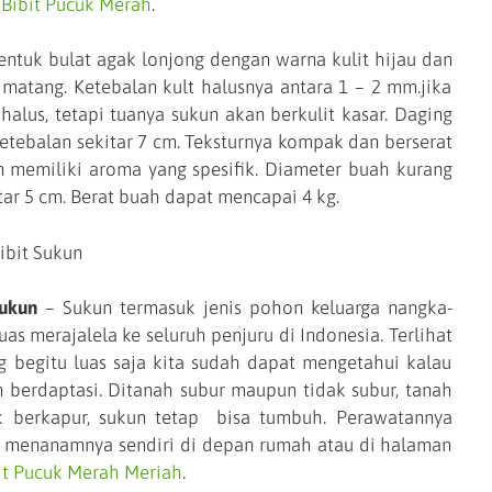
 Bibit Pucuk Merah
.
 bulat agak lonjong dengan warna kulit hijau dan
 matang. Ketebalan kult halusnya antara 1 – 2 mm.jika
halus, tetapi tuanya sukun akan berkulit kasar. Daging
tebalan sekitar 7 cm. Teksturnya kompak dan berserat
n memiliki aroma yang spesifik. Diameter buah kurang
tar 5 cm. Berat buah dapat mencapai 4 kg.
Sukun
– Sukun termasuk jenis pohon keluarga nangka-
s merajalela ke seluruh penjuru di Indonesia. Terlihat
g begitu luas saja kita sudah dapat mengetahui kalau
h berdaptasi. Ditanah subur maupun tidak subur, tanah
k berkapur, sukun tetap bisa tumbuh. Perawatannya
sa menanamnya sendiri di depan rumah atau di halaman
bit Pucuk Merah Meriah
.