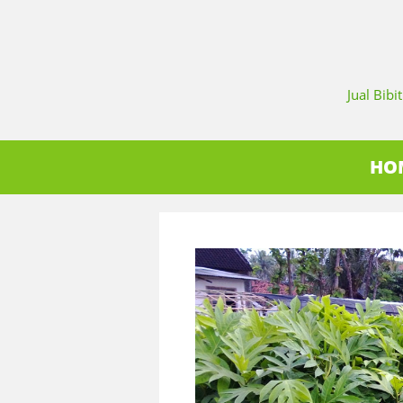
Jual Bib
HO