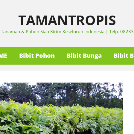
TAMANTROPIS
it Tanaman & Pohon Siap Kirim Keseluruh Indonesia | Telp. 082
ME
Bibit Pohon
Bibit Bunga
Bibit 