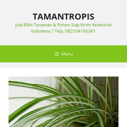
TAMANTROPIS
Jual Bibit Tanaman & Pohon Siap Kirim Keseluruh
Indonesia | Telp. 082334166361
Menu