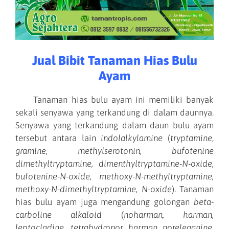
Jual Bibit Tanaman Hias Bulu
Ayam
Tanaman hias bulu ayam ini memiliki banyak
sekali senyawa yang terkandung di dalam daunnya.
Senyawa yang terkandung dalam daun bulu ayam
tersebut antara lain
indolalkylamine
(
tryptamine
,
gramine, methylserotonin, bufotenine
dimethyltryptamine, dimenthyltryptamine-N-oxide,
bufotenine-N-oxide, methoxy-N-methyltryptamine,
methoxy-N-dimethyltryptamine, N-oxide
). Tanaman
hias bulu ayam juga mengandung golongan
beta-
carboline alkaloid
(
noharman, harman,
leptocladine, tetrahydronor harman noreleagnine,