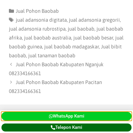
Jual Pohon Baobab
jual adansonia digitata
,
jual adansonia gregorii
,
jual adansonia rubrostipa
,
jual baobab
,
jual baobab
afrika
,
jual baobab australia
,
jual baobab besar
,
jual
baobab guinea
,
jual baobab madagaskar
,
Jual bibit
baobab
,
jual tanaman baobab
Jual Pohon Baobab Kabupaten Nganjuk
082334166361
Jual Pohon Baobab Kabupaten Pacitan
082334166361
WhatsApp Kami
HUBUNGI KAMI, BAPAK TAUFIK
Telepon Kami