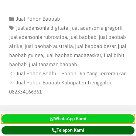
Jual Pohon Baobab
jual adansonia digitata
,
jual adansonia gregorii
,
jual adansonia rubrostipa
,
jual baobab
,
jual baobab
afrika
,
jual baobab australia
,
jual baobab besar
,
jual
baobab guinea
,
jual baobab madagaskar
,
Jual bibit
baobab
,
jual tanaman baobab
Jual Pohon Bodhi – Pohon Dia Yang Tercerahkan
Jual Pohon Baobab Kabupaten Trenggalek
082334166361
WhatsApp Kami
HUBUNGI KAMI, BAPAK TAUFIK
Telepon Kami