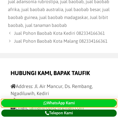
jual adansonia rubrostipa
,
jual baobab
,
jual baobab
afrika
,
jual baobab australia
,
jual baobab besar
,
jual
baobab guinea
,
jual baobab madagaskar
,
Jual bibit
baobab
,
jual tanaman baobab
Jual Pohon Baobab Kota Kediri 082334166361
Jual Pohon Baobab Kota Malang 082334166361
HUBUNGI KAMI, BAPAK TAUFIK
Address:
Jl. Air Mancur, Ds. Rembang,
Ngadiluwih, Kediri
Phone:
082334166361
WhatsApp Kami
Email:
tamantropis2@gmail.com
Telepon Kami