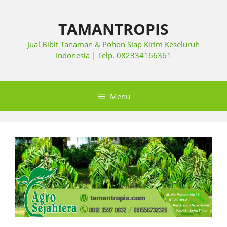
TAMANTROPIS
Jual Bibit Tanaman & Pohon Siap Kirim Keseluruh
Indonesia | Telp. 082334166361
Menu