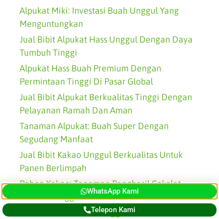
Alpukat Miki: Investasi Buah Unggul Yang
Menguntungkan
Jual Bibit Alpukat Hass Unggul Dengan Daya
Tumbuh Tinggi
Alpukat Hass Buah Premium Dengan
Permintaan Tinggi Di Pasar Global
Jual Bibit Alpukat Berkualitas Tinggi Dengan
Pelayanan Ramah Dan Aman
Tanaman Alpukat: Buah Super Dengan
Segudang Manfaat
Jual Bibit Kakao Unggul Berkualitas Untuk
Panen Berlimpah
Pohon Kakao: Tanaman Penghasil Cokelat
WhatsApp Kami
Bernilai Tinggi
Telepon Kami
Jual Bibit Rambutan Unggul, Bibit Sehat Untuk