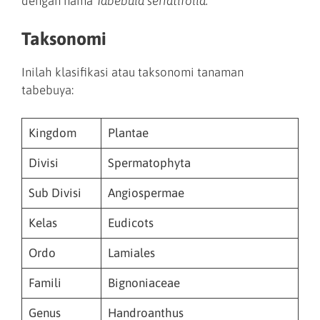
dengan nama
Tabebuia serratifolia.
Taksonomi
Inilah klasifikasi atau taksonomi tanaman
tabebuya:
Kingdom
Plantae
Divisi
Spermatophyta
Sub Divisi
Angiospermae
Kelas
Eudicots
Ordo
Lamiales
Famili
Bignoniaceae
Genus
Handroanthus