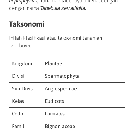
). tanaman tabebuya dikenal dengan
heptaphyllus
dengan nama
Tabebuia serratifolia.
Taksonomi
Inilah klasifikasi atau taksonomi tanaman
tabebuya:
Kingdom
Plantae
Divisi
Spermatophyta
Sub Divisi
Angiospermae
Kelas
Eudicots
Ordo
Lamiales
Famili
Bignoniaceae