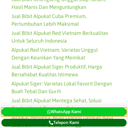
Hasil Manis Dan Menguntungkan
Jual Bibit Alpukat Cuba Premium,
Pertumbuhan Lebih Maksimal
Jual Bibit Alpukat Red Vietnam Berkualitas
Untuk Seluruh Indonesia
Alpukat Red Vietnam, Varietas Unggul
Dengan Keunikan Yang Memikat
Jual Bibit Alpukat Siger Produktif, Harga
Bersahabat Kualitas Istimewa
Alpukat Siger: Varietas Lokal Favorit Dengan
Buah Tebal Dan Gurih
Jual Bibit Alpukat Mentega Sehat, Solusi
Cerdas Untuk Pertanian Sukses
WhatsApp Kami
Alpukat Mentega: Buah Unggul Dengan Rasa
Telepon Kami
Lezat Dan Nilai Ekonomi Tinggi