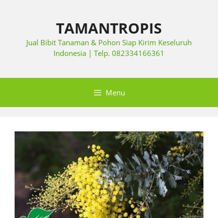
TAMANTROPIS
Jual Bibit Tanaman & Pohon Siap Kirim Keseluruh
Indonesia | Telp. 082334166361
Menu