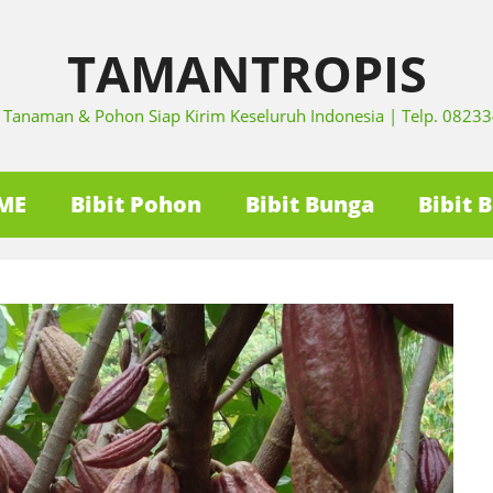
TAMANTROPIS
it Tanaman & Pohon Siap Kirim Keseluruh Indonesia | Telp. 082
ME
Bibit Pohon
Bibit Bunga
Bibit 