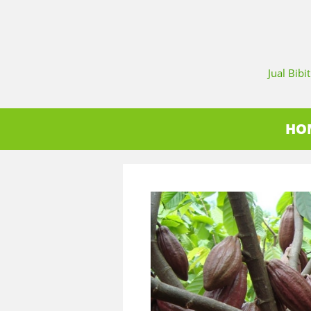
Jual Bib
HO