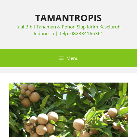
TAMANTROPIS
Jual Bibit Tanaman & Pohon Siap Kirim Keseluruh
Indonesia | Telp. 082334166361
Menu