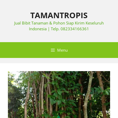
TAMANTROPIS
Jual Bibit Tanaman & Pohon Siap Kirim Keseluruh
Indonesia | Telp. 082334166361
Menu