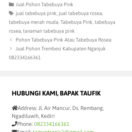
Jual Pohon Tabebuya Pink
jual tabebuya pink
,
jual tabebuya rosea
,
tabebuya merah muda
,
Tabebuya Pink
,
tabebuya
rosea
,
tanaman tabebuya pink
Pohon Tabebuya Pink Atau Tabebuya Rosea
Jual Pohon Trembesi Kabupaten Nganjuk
082334166361
HUBUNGI KAMI, BAPAK TAUFIK
Address:
Jl. Air Mancur, Ds. Rembang,
Ngadiluwih, Kediri
Phone:
082334166361
Email:
tamantropis2@gmail.com