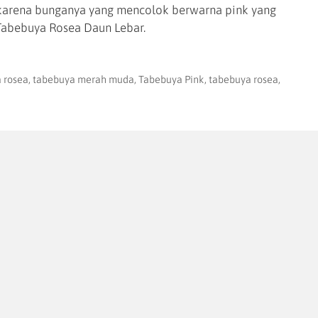
karena bunganya yang mencolok berwarna pink yang
Tabebuya Rosea Daun Lebar.
a rosea
,
tabebuya merah muda
,
Tabebuya Pink
,
tabebuya rosea
,