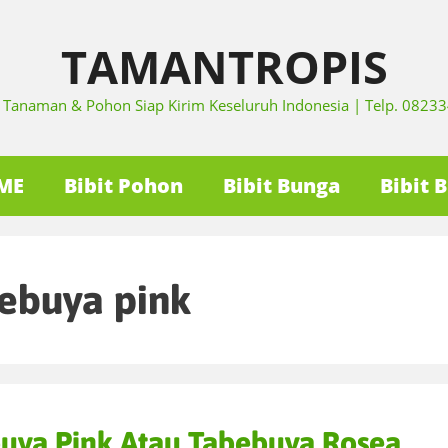
TAMANTROPIS
it Tanaman & Pohon Siap Kirim Keseluruh Indonesia | Telp. 082
ME
Bibit Pohon
Bibit Bunga
Bibit 
ebuya pink
uya Pink Atau Tabebuya Rosea