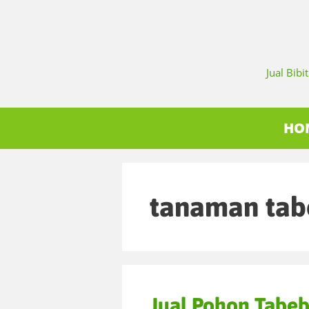
Jual Bib
HO
tanaman tab
Jual Pohon Tabeb