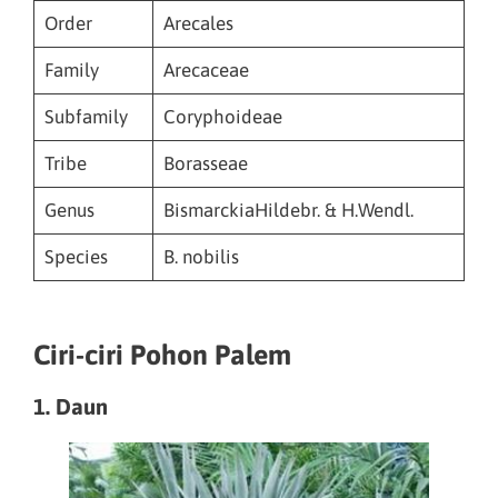
Order
Arecales
Family
Arecaceae
Subfamily
Coryphoideae
Tribe
Borasseae
Genus
BismarckiaHildebr. & H.Wendl.
Species
B. nobilis
Ciri-ciri Pohon Palem
1. Daun