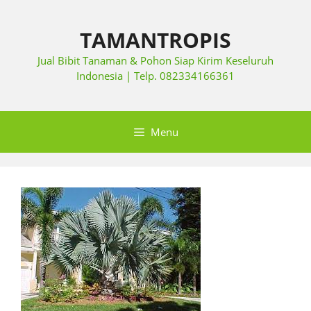
TAMANTROPIS
Jual Bibit Tanaman & Pohon Siap Kirim Keseluruh
Indonesia | Telp. 082334166361
Menu