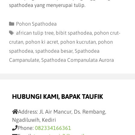
spathodea yang menyerupai tulip.
Pohon Spathodea
african tulip tree
,
bibit spathodea
,
pohon crut-
crutan
,
pohon ki acret
,
pohon kucrutan
,
pohon
spathodea
,
spathodea besar
,
Spathodea
Campanulate
,
Spathodea Companulata Aurora
HUBUNGI KAMI, BAPAK TAUFIK
Address:
Jl. Air Mancur, Ds. Rembang,
Ngadiluwih, Kediri
Phone:
082334166361