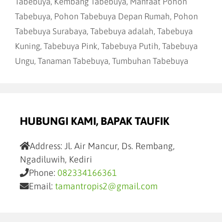
Tabebuya
,
Kembang Tabebuya
,
Manfaat Pohon
Tabebuya
,
Pohon Tabebuya Depan Rumah
,
Pohon
Tabebuya Surabaya
,
Tabebuya adalah
,
Tabebuya
Kuning
,
Tabebuya Pink
,
Tabebuya Putih
,
Tabebuya
Ungu
,
Tanaman Tabebuya
,
Tumbuhan Tabebuya
HUBUNGI KAMI, BAPAK TAUFIK
Address:
Jl. Air Mancur, Ds. Rembang,
Ngadiluwih, Kediri
Phone:
082334166361
Email:
tamantropis2@gmail.com