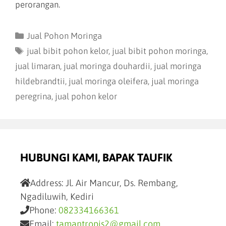
perorangan.
Jual Pohon Moringa
jual bibit pohon kelor
,
jual bibit pohon moringa
,
jual limaran
,
jual moringa douhardii
,
jual moringa
hildebrandtii
,
jual moringa oleifera
,
jual moringa
peregrina
,
jual pohon kelor
HUBUNGI KAMI, BAPAK TAUFIK
Address:
Jl. Air Mancur, Ds. Rembang,
Ngadiluwih, Kediri
Phone:
082334166361
Email:
tamantropis2@gmail.com