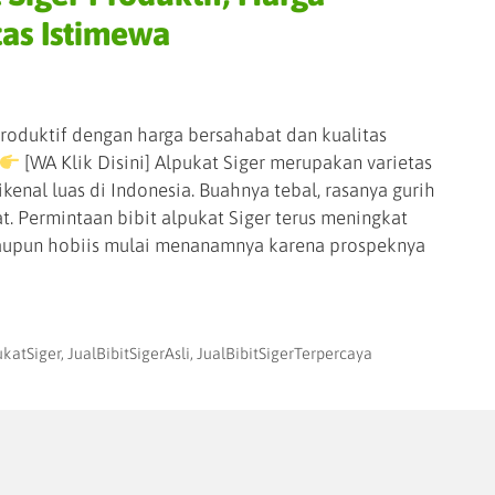
tas Istimewa
Produktif dengan harga bersahabat dan kualitas
[WA Klik Disini] Alpukat Siger merupakan varietas
kenal luas di Indonesia. Buahnya tebal, rasanya gurih
. Permintaan bibit alpukat Siger terus meningkat
maupun hobiis mulai menanamnya karena prospeknya
ukatSiger
,
JualBibitSigerAsli
,
JualBibitSigerTerpercaya