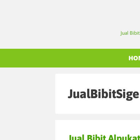
Jual Bib
HO
JualBibitSige
Jual Bibit Alpukat