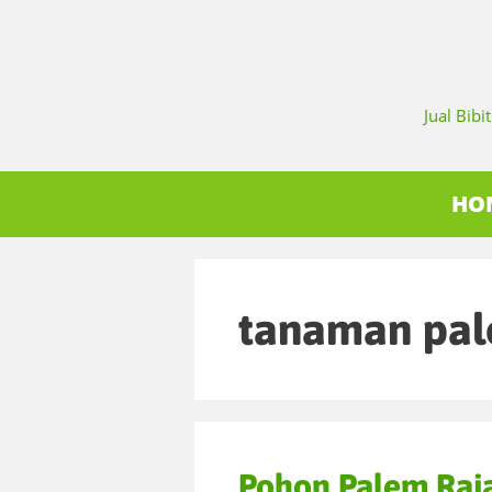
Jual Bib
HO
tanaman pal
Pohon Palem Raja