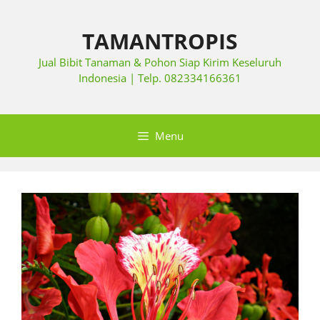
TAMANTROPIS
Jual Bibit Tanaman & Pohon Siap Kirim Keseluruh
Indonesia | Telp. 082334166361
Menu