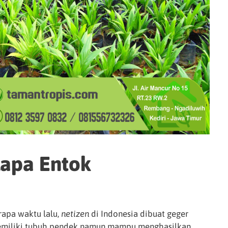
elapa Entok
apa waktu lalu,
netizen
di Indonesia dibuat geger
emiliki tubuh pendek namun mampu menghasilkan