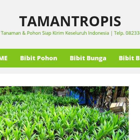
TAMANTROPIS
it Tanaman & Pohon Siap Kirim Keseluruh Indonesia | Telp. 082
ME
Bibit Pohon
Bibit Bunga
Bibit 