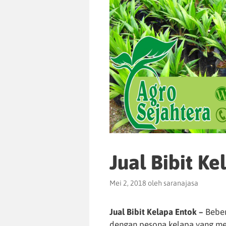
Jual Bibit K
Mei 2, 2018
oleh
saranajasa
Jual Bibit Kelapa Entok –
Beber
dengan pesona kelapa yang m