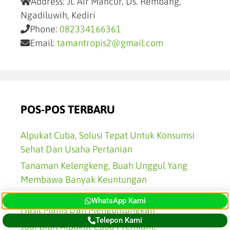
Address:
Jl. Air Mancur, Ds. Rembang,
Ngadiluwih, Kediri
Phone:
082334166361
Email:
tamantropis2@gmail.com
POS-POS TERBARU
Alpukat Cuba, Solusi Tepat Untuk Konsumsi
Sehat Dan Usaha Pertanian
Tanaman Kelengkeng, Buah Unggul Yang
Membawa Banyak Keuntungan
Jual Bibit Kelengkeng Unggul Siap Tanam,
WhatsApp Kami
Hasil Manis Dan Menguntungkan
Telepon Kami
Jual Bibit Alpukat Cuba Premium,