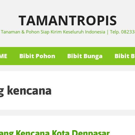
TAMANTROPIS
it Tanaman & Pohon Siap Kirim Keseluruh Indonesia | Telp. 082
ME
Bibit Pohon
Bibit Bunga
Bibit 
g kencana
pang Kencana Kota Denpasar