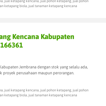
na
,
jual ketapang kencana
,
jual pohon ketapang
,
jual pohon
an ketapang biola
,
jual tanaman ketapang kencana
pang Kencana Kabupaten
4166361
Kabupaten Jembrana dengan stok yang selalu ada,
k proyek perusahaan maupun perorangan.
na
,
jual ketapang kencana
,
jual pohon ketapang
,
jual pohon
an ketapang biola
,
jual tanaman ketapang kencana