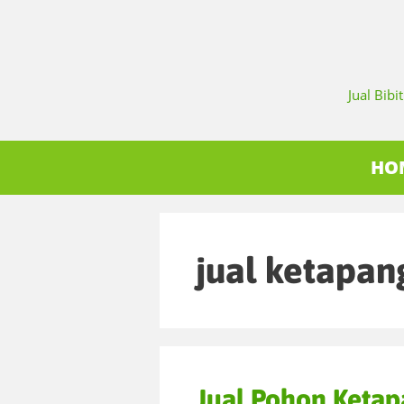
Jual Bib
HO
jual ketapan
Jual Pohon Keta