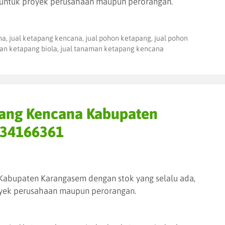
untuk proyek perusahaan maupun perorangan.
na
,
jual ketapang kencana
,
jual pohon ketapang
,
jual pohon
an ketapang biola
,
jual tanaman ketapang kencana
pang Kencana Kabupaten
334166361
Kabupaten Karangasem dengan stok yang selalu ada,
yek perusahaan maupun perorangan.