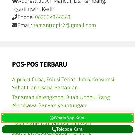
Address:
Jl. Air Mancur, Ds. Rembang,
Ngadiluwih, Kediri
Phone:
082334166361
Email:
tamantropis2@gmail.com
POS-POS TERBARU
Alpukat Cuba, Solusi Tepat Untuk Konsumsi
Sehat Dan Usaha Pertanian
Tanaman Kelengkeng, Buah Unggul Yang
Membawa Banyak Keuntungan
Jual Bibit Kelengkeng Unggul Siap Tanam,
WhatsApp Kami
Hasil Manis Dan Menguntungkan
Telepon Kami
Jual Bibit Alpukat Cuba Premium,