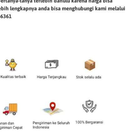
ertanya-tanya terlebih dahulu karena harga bisa
lebih lengkapnya anda bisa menghubungi kami melalui
66361