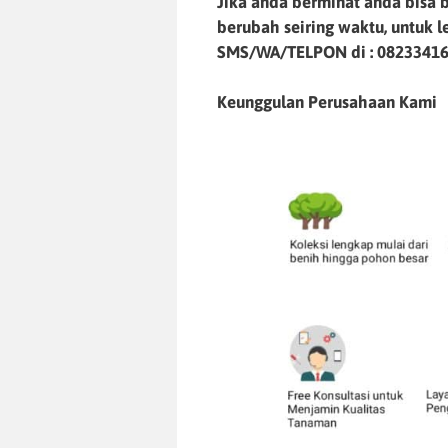
Jika anda berminat anda bisa b
berubah seiring waktu, untuk 
SMS/WA/TELPON di :
0823341
Keunggulan Perusahaan Kami