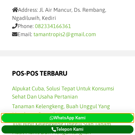
Address:
Jl. Air Mancur, Ds. Rembang,
Ngadiluwih, Kediri
Phone:
082334166361
Email:
tamantropis2@gmail.com
POS-POS TERBARU
Alpukat Cuba, Solusi Tepat Untuk Konsumsi
Sehat Dan Usaha Pertanian
Tanaman Kelengkeng, Buah Unggul Yang
Membawa Banyak Keuntungan
WhatsApp Kami
Jual Bibit Kelengkeng Unggul Siap Tanam,
Telepon Kami
Hasil Manis Dan Menguntungkan