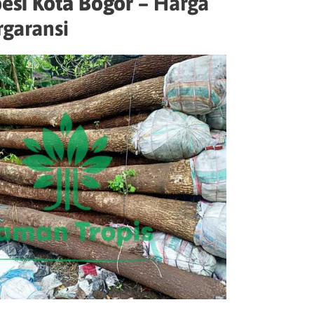
esi Kota Bogor –
Harga
garansi