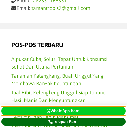
Phone:
082334166361
Email:
tamantropis2@gmail.com
POS-POS TERBARU
Alpukat Cuba, Solusi Tepat Untuk Konsumsi
Sehat Dan Usaha Pertanian
Tanaman Kelengkeng, Buah Unggul Yang
Membawa Banyak Keuntungan
Jual Bibit Kelengkeng Unggul Siap Tanam,
Hasil Manis Dan Menguntungkan
Jual Bibit Alpukat Cuba Premium,
WhatsApp Kami
Pertumbuhan Lebih Maksimal
Telepon Kami
Jual Bibit Alpukat Red Vietnam Berkualitas