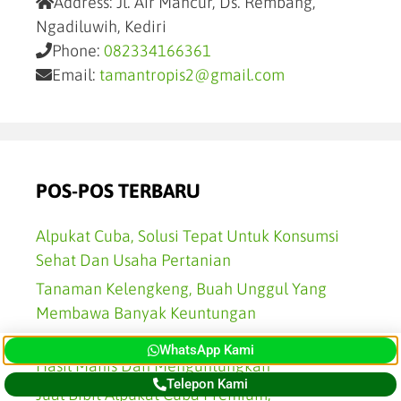
Address:
Jl. Air Mancur, Ds. Rembang,
Ngadiluwih, Kediri
Phone:
082334166361
Email:
tamantropis2@gmail.com
POS-POS TERBARU
Alpukat Cuba, Solusi Tepat Untuk Konsumsi
Sehat Dan Usaha Pertanian
Tanaman Kelengkeng, Buah Unggul Yang
Membawa Banyak Keuntungan
Jual Bibit Kelengkeng Unggul Siap Tanam,
WhatsApp Kami
Hasil Manis Dan Menguntungkan
Telepon Kami
Jual Bibit Alpukat Cuba Premium,